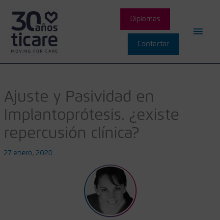
Ir
Men
al
Diplomas
contenido
princ
Contactar
Ajuste y Pasividad en
Implantoprótesis. ¿existe
repercusión clínica?
27 enero, 2020