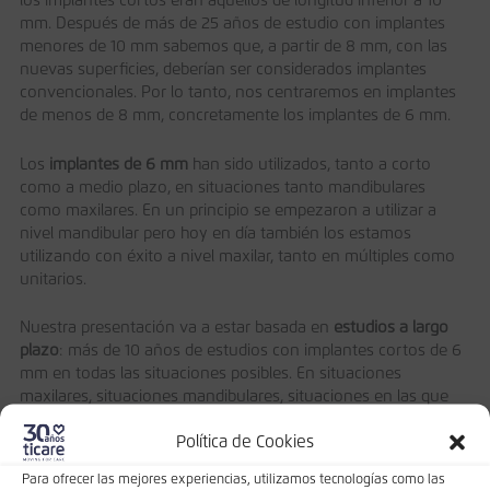
los implantes cortos eran aquéllos de longitud inferior a 10
mm. Después de más de 25 años de estudio con implantes
menores de 10 mm sabemos que, a partir de 8 mm, con las
nuevas superficies, deberían ser considerados implantes
convencionales. Por lo tanto, nos centraremos en implantes
de menos de 8 mm, concretamente los implantes de 6 mm.
Los
implantes de 6 mm
han sido utilizados, tanto a corto
como a medio plazo, en situaciones tanto mandibulares
como maxilares. En un principio se empezaron a utilizar a
nivel mandibular pero hoy en día también los estamos
utilizando con éxito a nivel maxilar, tanto en múltiples como
unitarios.
Nuestra presentación va a estar basada en
estudios a largo
plazo
: más de 10 años de estudios con implantes cortos de 6
mm en todas las situaciones posibles. En situaciones
maxilares, situaciones mandibulares, situaciones en las que
hay que hacer regeneración ósea, situaciones en las que hay
Política de Cookies
que hacer extracciones, en pacientes fumadores, etc. No en
situaciones ideales. Son situaciones que nos dan un resultado
Para ofrecer las mejores experiencias, utilizamos tecnologías como las
real de los implantes en situaciones clínicas diarias.