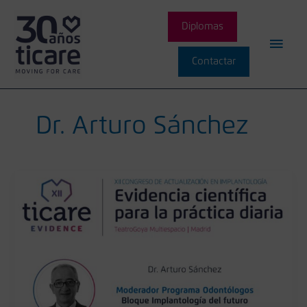
Ir
Men
al
Diplomas
contenido
princ
Contactar
Dr. Arturo Sánchez
Bloque:
Implantología
del
futuro