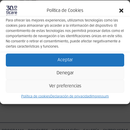
Política de Cookies
Para ofrecer las mejores experiencias, utilizamos tecnologías como las
cookies para almacenar y/o acceder a la información del dispositivo. El
consentimiento de estas tecnologías nos permitirá procesar datos como el
comportamiento de navegación o las identificaciones únicas en este sitio.
No consentir o retirar el consentimiento, puede afectar negativamente a
ciertas características y funciones.
Es un honor dirigirme a ustedes en este destacado
encuentro sobre la implantología del futuro, donde la
Aceptar
excelencia y la innovación convergen para transformar la
práctica odontológica. Agradecemos la presencia de
Denegar
eminentes expertos que compartirán sus conocimientos y
experiencias sobre los desafíos y avances en la regeneración
Ver preferencias
y la estética dental. El Dr. Jerián González […]
Política de cookies
Declaración de privacidad
Impressum
Leer más »