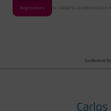
Skip
Registrations
XI CONGRESS ON INNOVATIONS IN
to
content
Conference Sc
Search
for:
Carlos