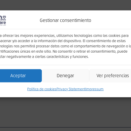
Gestionar consentimiento
a ofrecer las mejores experiencias, utilizamos tecnologías como las cookies para
acenar y/o acceder a la información del dispositivo. El consentimiento de estas
find what you’re looking for. Perhaps searching can help.
nologías nos permitirá procesar datos como el comportamiento de navegación o l
ntificaciones únicas en este sitio. No consentir o retirar el consentimiento, puede
ctar negativamente a ciertas características y funciones.
Aceptar
Denegar
Ver preferencias
Política de cookies
Privacy Statement
Impressum